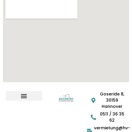
Goseride 8,
30159
Hannover
DIGITALE BARRIEREFREIHEIT
0511 / 36 35
62
vermietung@hv-